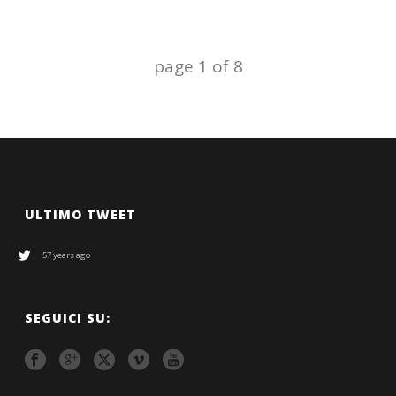
page
1
of
8
ULTIMO TWEET
57 years ago
SEGUICI SU: