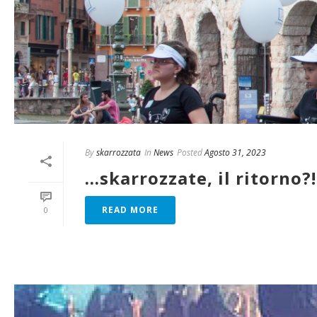
By
skarrozzata
In
News
Posted
Agosto 31, 2023
…skarrozzate, il ritorno?!
READ MORE
0