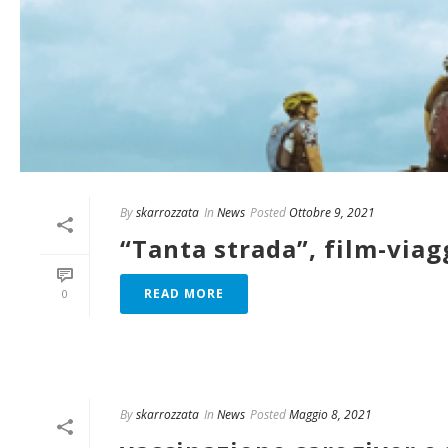
By
skarrozzata
In
News
Posted
Ottobre 9, 2021
“Tanta strada”, film-via
READ MORE
0
By
skarrozzata
In
News
Posted
Maggio 8, 2021