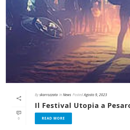
By
skarrozzata
In
News
Posted
Agosto 9, 2023
Il Festival Utopia a Pesar
READ MORE
0